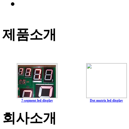
제품소개
7-segment led display
Dot mutrix led display
회사소개