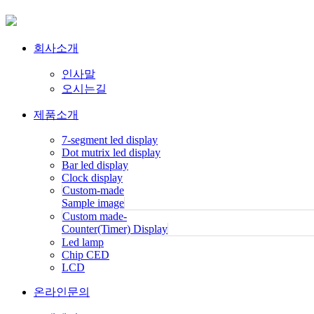
회사소개
인사말
오시는길
제품소개
7-segment led display
Dot mutrix led display
Bar led display
Clock display
Custom-made
Sample image
Custom made-
Counter(Timer) Display
Led lamp
Chip CED
LCD
온라인문의